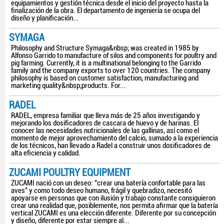
equipamientos y gestión técnica desde el inicio del proyecto hasta la
finalización de la obra. El departamento de ingeniería se ocupa del
diseño y planificación...
SYMAGA
Philosophy and Structure Symaga&nbsp; was created in 1985 by
Alfonso Garrido to manufacture of silos and components for poultry and
pig farming. Currently, it is a multinational belonging to the Garrido
family and the company exports to over 120 countries. The company
philosophy is based on customer satisfaction, manufacturing and
marketing quality&nbsp;products. For...
RADEL
RADEL, empresa familiar que lleva más de 25 años investigando y
mejorando los dosificadores de cascara de huevo y de harinas. El
conocer las necesidades nutricionales de las gallinas, así como el
momento de mejor aprovechamiento del calcio, sumado a la experiencia
de los técnicos, han llevado a Radel a construir unos dosificadores de
alta eficiencia y calidad.
ZUCAMI POULTRY EQUIPMENT
ZUCAMI nació con un deseo: "crear una batería confortable para las
aves" y como todo deseo humano, frágil y quebradizo, necesitó
apoyarse en personas que con ilusión y trabajo constante consiguieron
crear una realidad que, posiblemente, nos permita afirmar que la batería
vertical ZUCAMI es una elección diferente. Diferente por su concepción
y diseño, diferente por estar siempre al...