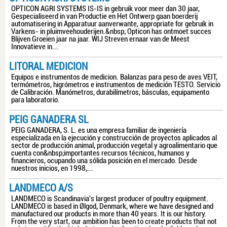
OPTICON AGRI SYSTEMS IS-IS in gebruik voor meer dan 30 jaar,
Gespecialiseerd in van Productie en Het Ontwerp gaan boerderij
automatisering in Apparatuur aanverwante, appropriate for gebruik in
Varkens- in pluimveehouderijen.&nbsp; Opticon has ontmoet succes
Blijven Groeien jaar na jaar. WIJ Streven ernaar van de Meest
Innovatieve in...
LITORAL MEDICION
Equipos e instrumentos de medicion. Balanzas para peso de aves VEIT,
termómetros, higrómetros e instrumentos de medición TESTO. Servicio
de Calibración. Manómetros, durabilímetros, básculas, equipamento
para laboratorio.
PEIG GANADERA SL
PEIG GANADERA, S. L. es una empresa familiar de ingeniería
especializada en la ejecución y construcción de proyectos aplicados al
sector de producción animal, producción vegetal y agroalimentario que
cuenta con&nbsp;importantes recursos técnicos, humanos y
financieros, ocupando una sólida posición en el mercado. Desde
nuestros inicios, en 1998,...
LANDMECO A/S
LANDMECO is Scandinavia's largest producer of poultry equipment.
LANDMECO is based in Ølgod, Denmark, where we have designed and
manufactured our products in more than 40 years. It is our history.
From the very start, our ambition has been to create products that not