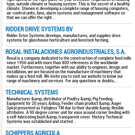
type, outside climate or housing system. This is the secret of a healthy
climate. Stienen is developing a complete range of housing computers,
air-control units, fans, alarm systems and management software so
that we can offer the right...
RIDDER DRIVE SYSTEMS BV
Ridder Drive Systems develops, manufactures, and supplies drive
systems for glasshouse horticulture and livestock farming.
ROSAL INSTALACIONES AGROINDUSTRIALES, S.A.
Rosal is a company dedicated to the construction of complete feed mills
since 1956 and with more than 400 references in the worldwide
market. Furthermore, together with our ability to engineer, design and
installation, we are focused on the manufacture of machinery that
makes up a feed mill. We invite you to visit our website to know our
range of machinery and services. For any questions or doubts,...
TECHNICAL SYSTEMS
Manufacturer &amp; distributor of Poultry &amp; Pig Feeding
Equipment for 20 years.&nbsp; Feeder chain product &amp; Auger
Spiral presented as Fatiqless TM due to their durable &amp; flexible
attributes. A 90 degree corner unit for ease around corner feeding with
a self-lubricating bush &amp; transparent cover. History Technical
Systems was established and started...
SCHIPPERS AGRICOLA