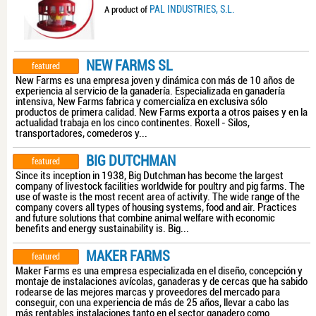
PAL INDUSTRIES, S.L.
A product of
NEW FARMS SL
featured
New Farms es una empresa joven y dinámica con más de 10 años de
experiencia al servicio de la ganadería. Especializada en ganadería
intensiva, New Farms fabrica y comercializa en exclusiva sólo
productos de primera calidad. New Farms exporta a otros paises y en la
actualidad trabaja en los cinco continentes. Roxell - Silos,
transportadores, comederos y...
BIG DUTCHMAN
featured
Since its inception in 1938, Big Dutchman has become the largest
company of livestock facilities worldwide for poultry and pig farms. The
use of waste is the most recent area of ​​activity. The wide range of the
company covers all types of housing systems, food and air. Practices
and future solutions that combine animal welfare with economic
benefits and energy sustainability is. Big...
MAKER FARMS
featured
Maker Farms es una empresa especializada en el diseño, concepción y
montaje de instalaciones avícolas, ganaderas y de cercas que ha sabido
rodearse de las mejores marcas y proveedores del mercado para
conseguir, con una experiencia de más de 25 años, llevar a cabo las
más rentables instalaciones tanto en el sector ganadero como