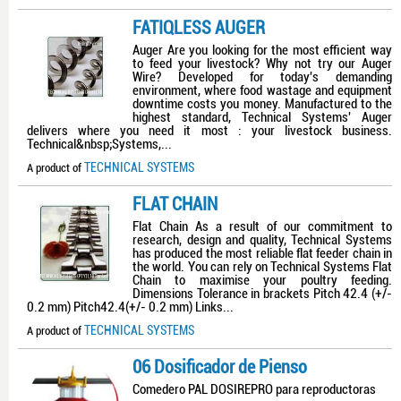
FATIQLESS AUGER
Auger Are you looking for the most efficient way
to feed your livestock? Why not try our Auger
Wire? Developed for today's demanding
environment, where food wastage and equipment
downtime costs you money. Manufactured to the
highest standard, Technical Systems' Auger
delivers where you need it most : your livestock business.
Technical&nbsp;Systems,...
TECHNICAL SYSTEMS
A product of
FLAT CHAIN
Flat Chain As a result of our commitment to
research, design and quality, Technical Systems
has produced the most reliable flat feeder chain in
the world. You can rely on Technical Systems Flat
Chain to maximise your poultry feeding.
Dimensions Tolerance in brackets Pitch 42.4 (+/-
0.2 mm) Pitch42.4(+/- 0.2 mm) Links...
TECHNICAL SYSTEMS
A product of
06 Dosificador de Pienso
Comedero PAL DOSIREPRO para reproductoras