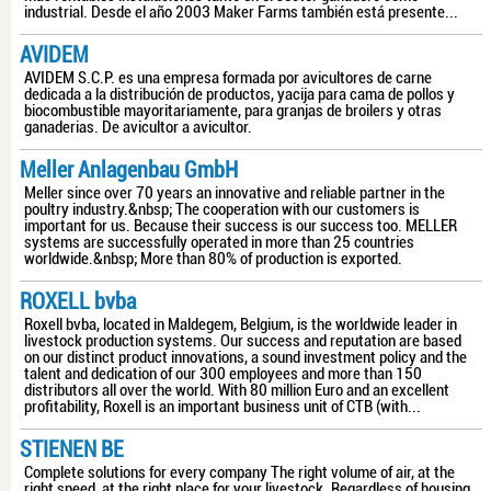
industrial. Desde el año 2003 Maker Farms también está presente...
AVIDEM
AVIDEM S.C.P. es una empresa formada por avicultores de carne
dedicada a la distribución de productos, yacija para cama de pollos y
biocombustible mayoritariamente, para granjas de broilers y otras
ganaderias. De avicultor a avicultor.
Meller Anlagenbau GmbH
Meller since over 70 years an innovative and reliable partner in the
poultry industry.&nbsp; The cooperation with our customers is
important for us. Because their success is our success too. MELLER
systems are successfully operated in more than 25 countries
worldwide.&nbsp; More than 80% of production is exported.
ROXELL bvba
Roxell bvba, located in Maldegem, Belgium, is the worldwide leader in
livestock production systems. Our success and reputation are based
on our distinct product innovations, a sound investment policy and the
talent and dedication of our 300 employees and more than 150
distributors all over the world. With 80 million Euro and an excellent
profitability, Roxell is an important business unit of CTB (with...
STIENEN BE
Complete solutions for every company The right volume of air, at the
right speed, at the right place for your livestock. Regardless of housing