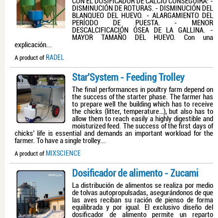
CON EL DOSIFICADOR DE CALCIO CONSEGUIRÁ: -
DISMINUCIÓN DE ROTURAS. - DISMINUCIÓN DEL
BLANQUEO DEL HUEVO. - ALARGAMIENTO DEL
PERÍODO DE PUESTA. - MENOR
DESCALCIFICACIÓN ÓSEA DE LA GALLINA. -
MAYOR TAMAÑO DEL HUEVO. Con una
explicación...
RADEL
A product of
Star'System - Feeding Trolley
The final performances in poultry farm depend on
the success of the starter phase. The farmer has
to prepare well the building which has to receive
the chicks (litter, temperature…), but also has to
allow them to reach easily a highly digestible and
moisturized feed. The success of the first days of
chicks' life is essential and demands an important workload for the
farmer. To have a single trolley...
MIXSCIENCE
A product of
Dosificador de alimento - Zucami
La distribución de alimentos se realiza por medio
de tolvas autopropulsadas, asegurándonos de que
las aves reciban su ración de pienso de forma
equilibrada y por igual. El exclusivo diseño del
dosificador de alimento permite un reparto