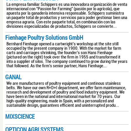
La empresa familiar Schippers es una innovadora organización de venta
internacional con “Passion for Farming” (pasión por lo agrícola), que
apuesta por la ganadería intensiva responsable. Schippers suministra
un paquete total de productos y servicios para poder gestionar bien una
empresa agraria. Con este paquete total, en combinación con las
divisiones especializadas de productos, Schippers se convierte...
Fienhage Poultry Solutions GmbH
Bernhard Fienhage opened a cartwright’s workshop at the site still
occupied by the present company in 1900. With the market for farm
carts and carriages shrinking, the founder’s son Hans Fienhage
(pictured on the right) took over the firm in 1955 and transformed it
into a supplier of silos. The company continued to grow during the years
that followed. As the firm’s senior partner, Hans Fienhage...
GANAL
We are manufacturers of poultry equipment and continous stainless
belts. We have our own R+D+I department, we offer farm maintenance,
research and development of poultry and food industry equipment. We
have been in the national and international market for 70 years. Our
high-quality engineering, made in Spain, with a personalized and
sustainable design, guarantees efficient and uninterrupted produ...
MIXSCIENCE
OPTICON AGRI SYSTEMS