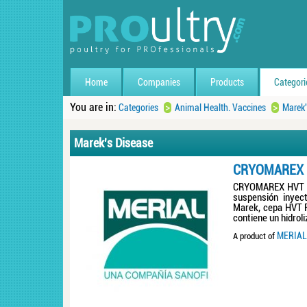
Home
Companies
Products
Categori
You are in:
>
>
Categories
Animal Health. Vaccines
Marek'
Marek's Disease
CRYOMAREX 
CRYOMAREX HVT Va
suspensión inyec
Marek, cepa HVT F
contiene un hidroli
MERIAL 
A product of