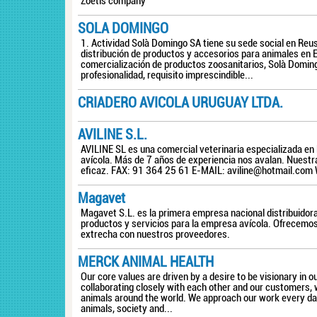
Zoetis company
SOLA DOMINGO
1. Actividad Solà Domingo SA tiene su sede social en Reu
distribución de productos y accesorios para animales en 
comercialización de productos zoosanitarios, Solà Doming
profesionalidad, requisito imprescindible...
CRIADERO AVICOLA URUGUAY LTDA.
AVILINE S.L.
AVILINE SL es una comercial veterinaria especializada en l
avícola. Más de 7 años de experiencia nos avalan. Nuestra
eficaz. FAX: 91 364 25 61 E-MAIL:
aviline@hotmail.com
Magavet
Magavet S.L. es la primera empresa nacional distribuidor
productos y servicios para la empresa avícola. Ofrecemos
extrecha con nuestros proveedores.
MERCK ANIMAL HEALTH
Our core values are driven by a desire to be visionary in 
collaborating closely with each other and our customers, w
animals around the world. We approach our work every day
animals, society and...