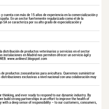
s y cuenta con más de 15 años de experiencia en la comercialización y
España. En un sector fuertemente regularizado como el de la
o SA se caracteriza por su alto grado de especialización y
a distribución de productos veterinarios y servicios en el sector
s instalaciones en Madrid nos permiten ofrecer un servicio ágil y
WEB: www.avilinesl.blogspot.com
a de productos zoosanitarios para avicultura. Queremos suministrar
 distribuciones exclusivas a nivel nacional con una colaboración muy
our thinking, and ever ready to respond to our dynamic industry. By
e build strong partnerships in an effort to improve the health of
 with a deep sense of responsibility – to our customers, consumers,