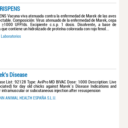
RISPENS
S Vacuna viva atenuada contra la enfermedad de Marek de las aves
ectable. Composición: Virus atenuado de la enfermedad de Marek, cepa
 ≥1000 UFP/ds. Excipiente c.s.p. 1 dosis. Disolvente, a base de
a que contiene un hidrolizado de proteína coloreada con rojo fenol...
Laboratorios
ek's Disease
ase List: 92128 Type: AviPro MD BIVAC Dose: 1000 Description: Live
ociated) for day old chicks against Marek´s Disease Indications and
r intramuscular or subcutaneous injection after resuspension
N ANIMAL HEALTH ESPAÑA S.L.U.