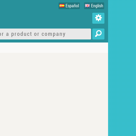
Español
English