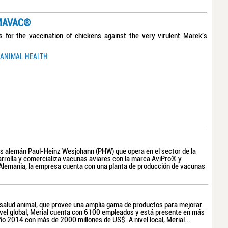
SMAVAC®
s for the vaccination of chickens against the very virulent Marek's
ANIMAL HEALTH
s alemán Paul-Heinz Wesjohann (PHW) que opera en el sector de la
arrolla y comercializa vacunas aviares con la marca AviPro® y
 Alemania, la empresa cuenta con una planta de producción de vacunas
n salud animal, que provee una amplia gama de productos para mejorar
 nivel global, Merial cuenta con 6100 empleados y está presente en más
o 2014 con más de 2000 millones de US$. A nivel local, Merial...