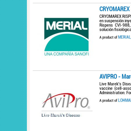
CRYOMAREX 
CRYOMAREX RISPEN
en suspensión iny
Rispens CVI-988,
solución fisiológic
MERIAL 
A product of
AVIPRO - Mar
Live Marek's Dise
vaccine (cell-ass
Administration: Fo
LOHMAN
A product of