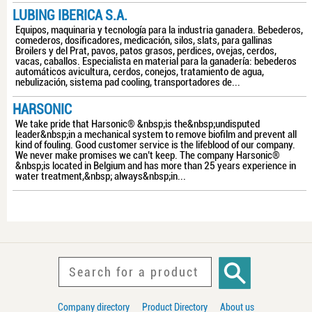
LUBING IBERICA S.A.
Equipos, maquinaria y tecnología para la industria ganadera. Bebederos,
comederos, dosificadores, medicación, silos, slats, para gallinas
Broilers y del Prat, pavos, patos grasos, perdices, ovejas, cerdos,
vacas, caballos. Especialista en material para la ganadería: bebederos
automáticos avicultura, cerdos, conejos, tratamiento de agua,
nebulización, sistema pad cooling, transportadores de...
HARSONIC
We take pride that Harsonic® &nbsp;is the&nbsp;undisputed
leader&nbsp;in a mechanical system to remove biofilm and prevent all
kind of fouling. Good customer service is the lifeblood of our company.
We never make promises we can’t keep. The company Harsonic®
&nbsp;is located in Belgium and has more than 25 years experience in
water treatment,&nbsp; always&nbsp;in...
Company directory
Product Directory
About us