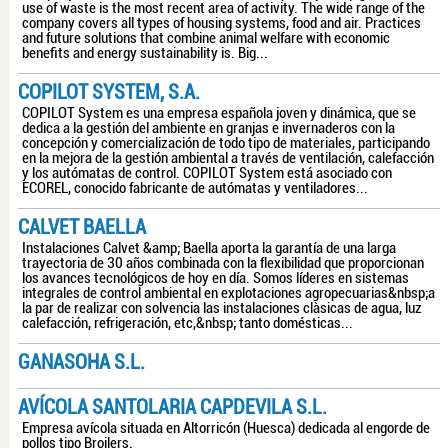
use of waste is the most recent area of ​​activity. The wide range of the
company covers all types of housing systems, food and air. Practices
and future solutions that combine animal welfare with economic
benefits and energy sustainability is. Big...
COPILOT SYSTEM, S.A.
COPILOT System es una empresa española joven y dinámica, que se
dedica a la gestión del ambiente en granjas e invernaderos con la
concepción y comercialización de todo tipo de materiales, participando
en la mejora de la gestión ambiental a través de ventilación, calefacción
y los autómatas de control. COPILOT System está asociado con
ECOREL, conocido fabricante de autómatas y ventiladores...
CALVET BAELLA
Instalaciones Calvet &amp; Baella aporta la garantía de una larga
trayectoria de 30 años combinada con la flexibilidad que proporcionan
los avances tecnológicos de hoy en día. Somos líderes en sistemas
integrales de control ambiental en explotaciones agropecuarias&nbsp;a
la par de realizar con solvencia las instalaciones clàsicas de agua, luz
calefacción, refrigeración, etc,&nbsp; tanto domésticas...
GANASOHA S.L.
AVÍCOLA SANTOLARIA CAPDEVILA S.L.
Empresa avícola situada en Altorricón (Huesca) dedicada al engorde de
pollos tipo Broilers.