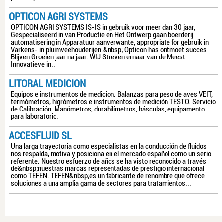
OPTICON AGRI SYSTEMS
OPTICON AGRI SYSTEMS IS-IS in gebruik voor meer dan 30 jaar,
Gespecialiseerd in van Productie en Het Ontwerp gaan boerderij
automatisering in Apparatuur aanverwante, appropriate for gebruik in
Varkens- in pluimveehouderijen.&nbsp; Opticon has ontmoet succes
Blijven Groeien jaar na jaar. WIJ Streven ernaar van de Meest
Innovatieve in...
LITORAL MEDICION
Equipos e instrumentos de medicion. Balanzas para peso de aves VEIT,
termómetros, higrómetros e instrumentos de medición TESTO. Servicio
de Calibración. Manómetros, durabilímetros, básculas, equipamento
para laboratorio.
ACCESFLUID SL
Una larga trayectoria como especialistas en la conducción de fluidos
nos respalda, motiva y posiciona en el mercado español como un serio
referente. Nuestro esfuerzo de años se ha visto reconocido a través
de&nbsp;nuestras marcas representadas de prestigio internacional
como TEFEN. TEFEN&nbsp;es un fabricante de renombre que ofrece
soluciones a una amplia gama de sectores para tratamientos...