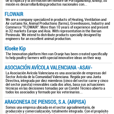
de la riqueza y la afirmación del nombre de Portugal&nbsp; &nbsp; Su
misión es desarrollar&nbsp;productos nacionales con...
FLOWAIR
We are a company specialized in products of Heating, Ventilation and
Air curtains for, Animal Productions (farms), Greenhouses, Industry and
Commerce "FLOWAIR". More than 10 years of experience and present
in 32 markets Europe and Asia. With representation in the Iberian
Peninsula. We intend to distribute products specially designed by
engineers for an excellent animal production.
Kloeke Kip
The Innovation platform Hen van Oranje has been created specifically
to help poultry farmers with special innovative ideas on their way.
ASOCIACIÓN AVÍCOLA VALENCIANA -ASAV-
La Asociación Avícola Valenciana es una asociación de empresas del
Sector Avícola de la Comunidad Valenciana. Regida por una Junta
Directiva, integrada por diez miembros (cinco del sector carne y cinco
del sector puesta) renovables cada dos años, basa sus actuaciones
técnicas en las decisiones tomadas por un Comité Técnico abierto a
todos los asociados y formado por los veterinarios...
ARAGONESA DE PIENSOS, S.A. (ARPISA)
Somos una empresa ubicada en el sector agroalimentario, de
producción y comercialización, totalmente integrada. Con el propósito