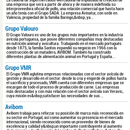
La cadena de supermercados Mercadona ha impulsado la creación de
una empresa que será a partir de ahora y de manera indefinida su
interproveedora oficial de pollo, una relación comercial que hasta hace
un año tenía con el Grupo SADA. La empresa Avinatur, con sede en
Valencia, propiedad de la familia Baringo,&nbsp; ya...
Grupo Valouro
El Grupo Valouro es uno de los grupos más importantes en la industria
avícola portuguesa, que posee diferentes compañías muy destacadas
en nutrición animal y avicultura. Trabajando en el mercado portugués
desde 1875, la familia Santos expandió su negocio en 1966 con la
construcción de un matadero, AVIBOM. También ha construido
diferentes plantas de alimentación animal en Portugal y España...
Grupo VMR
El Grupo VMR aglutina empresas relacionadas con el sector avícola de
gestión y desarrollo en el sector: desde la cria y engorde de pollos hasta
el sacrificio y procesado, VMR cuenta con diferentes empresas que se
encargan de todo el proceso de producción de carne. Las empresas
más destacadas y con más relación con el sector avícola son Veravic,
cuya misión es&nbsp;satisfacer las necesidades de sus...
Avibom
Avibom trabaja para reforzar su posición de marca más reconocida en
su sector en Portugal, así como aumentar su presencia en el mercado
internacional, siendo reconocido como un proveedor de bienes de
excelencia y calidad y&nbsp;un importante contribuyente al aumento