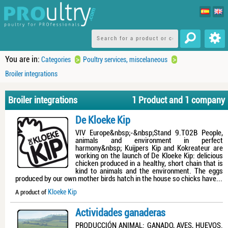
You are in:
>
>
Categories
Poultry services, miscelaneous
Broiler integrations
Broiler integrations
1 Product and 1 company
De Kloeke Kip
VIV Europe&nbsp;-&nbsp;Stand 9.T02B People,
animals and environment in perfect
harmony&nbsp; Kuijpers Kip and Kokreateur are
working on the launch of De Kloeke Kip: delicious
chicken produced in a healthy, short chain that is
kind to animals and the environment. The eggs
produced by our own mother birds hatch in the house so chicks have...
Kloeke Kip
A product of
Actividades ganaderas
PRODUCCIÓN ANIMAL: GANADO, AVES, HUEVOS.