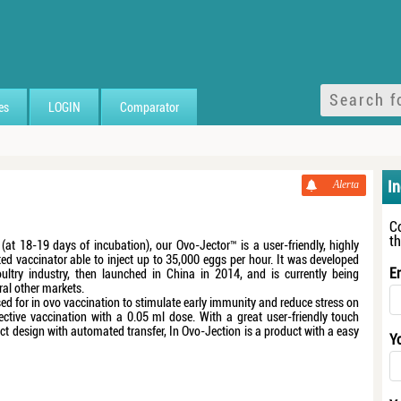
es
LOGIN
Comparator
I
Alerta
C
t
 (at 18-19 days of incubation), our Ovo-Jector™ is a user-friendly, highly
ed vaccinator able to inject up to 35,000 eggs per hour. It was developed
E
oultry industry, then launched in China in 2014, and is currently being
ral other markets.
ed for in ovo vaccination to stimulate early immunity and reduce stress on
lective vaccination with a 0.05 ml dose. With a great user-friendly touch
t design with automated transfer, In Ovo-Jection is a product with a easy
Y