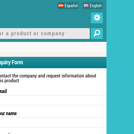
Español
English
nquiry Form
ontact the company and request information about
his product
mail
our name