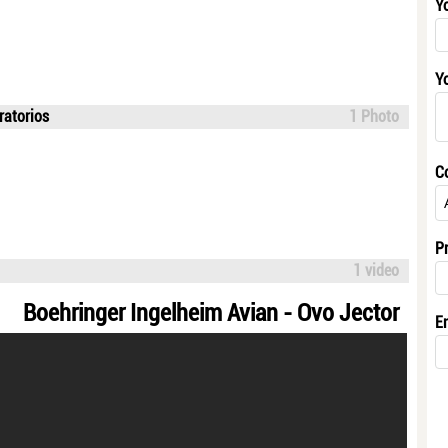
Y
Y
ratorios
1 Photo
C
P
1 video
Boehringer Ingelheim Avian - Ovo Jector
E