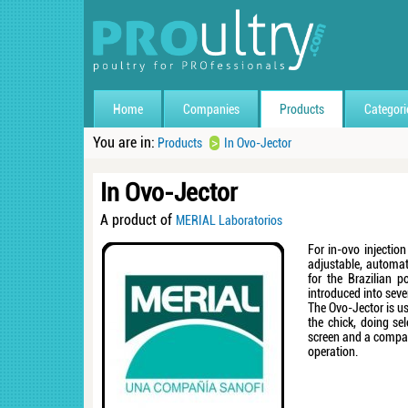
Home
Companies
Products
Categori
You are in:
>
Products
In Ovo-Jector
In Ovo-Jector
A product of
MERIAL Laboratorios
For in-ovo injection
adjustable, automat
for the Brazilian p
introduced into seve
The Ovo-Jector is us
the chick, doing se
screen and a compac
operation.